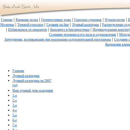
|
|
|
|
|
Главная
Книжная полка
Геопатогенные зоны
Гороскоп здоровья
Нумерология
Б
|
|
|
|
Молитвы
Теневой гороскоп
Гадания on-line
Лунный календарь
Распределение озд
|
|
|
Избавляемся от паразитов
Биосинтез и биоэнергетика
Индивидуальная констит
|
Сознание человека и его роль в оздоровлении
Методи
|
Затруднения, возникающие при реализации оздоровительной программы
Создание 
Коррекция карм
Главная
Лунный календарь
Лунный календарь на 2007
год
Ваш лунный день рождения
1-е
2-е
3-е
4-е
5-е
6-е
7-е
8-е