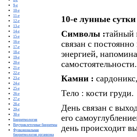
9-е
10-е
11-е
10-е лунные сутки
12-е
13-е
Символы :
тайный 
14-е
15-е
связан с постоянн
16-е
17-е
энергией, напомина
18-е
19-е
самостоятельности.
20-е
21-е
22-е
Камни :
сардоникс,
23-е
24-е
25-е
Тело : кости груди.
26-е
27-е
28-е
День связан с выхо
29-е
30-е
его самоуглубление
Биоритмология
Внутриклеточные биоритмы
день происходит вы
Функциональная
биоритмология организма