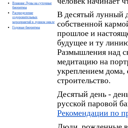
человек начинает ч
Влияние Луны на суточные
биоритмы
В десятый лунный 
Распределение
оздоровительных
собственной кармой
мероприятий в лунном цикле
Годовые биоритмы
прошлое и настояще
будущее и ту линию
Размышления над с
медитацию на портр
укреплением дома, 
строительство.
Десятый день - ден
русской паровой ба
Рекомендации по п
Люди, рожденные в 