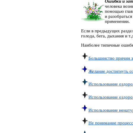
Ошибки и зат
человека воз
помощью главн
и разобраться
применении.
Если в предыдущих раздел
голода, бега, дыхания и т
Наиболее типичные ошибк
Большинство причин за
Желание достигнуть о
Использование оздоро
Использование оздоро
Использование ненату
Не понимание процесс