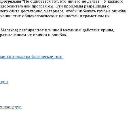
 программы
"Не ошибается тот, кто ничего не делает". У каждого
 оздоровительной программы. Эти проблемы разрешимы с
шего сайта достаточно материала, чтобы избежать грубые ошибки
зучении этих общечеловеческих ценностей и грамотном их
Малахов) разбирал тот или иной механизм действия урины,
с разъяснением их причин и ошибок.
ается только на физическое тело
уции
ых процедур