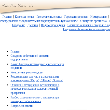
|
|
|
|
|
Главная
Книжная полка
Геопатогенные зоны
Гороскоп здоровья
Нумерология
|
|
Распределение оздоровительных мероприятий в лунном цикле
Очищение организма
|
|
|
Голодание
Дыхание
Водные процедуры
Сознание человека и его роль в о
Создание собственной системы оздор
Главная
Создание собственной системы
оздоровления
Какие факторы необходимо учитывать при
создании
Конкретные рекомендации
Рекомендации для лиц с выраженными
конституциями "Ветра", "Желчи", "Слизи"
Ошибки и затруднения, возникающие в
процессе реализации оздоровительной
программы
Разбор оздоровительного процесса при
некоторых заболеваниях
Вопросы и ответы