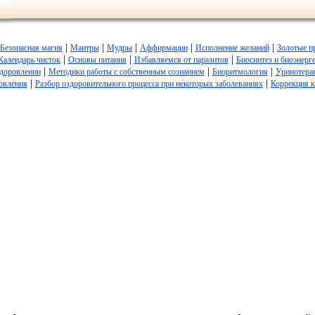
|
|
|
|
|
Безопасная магия
Мантры
Мудры
Аффирмации
Исполнение желаний
Золотые п
|
|
|
Календарь чисток
Основы питания
Избавляемся от паразитов
Биосинтез и биоэнерг
|
|
|
здоровлении
Методики работы с собственным сознанием
Биоритмология
Уринотера
|
|
овления
Разбор оздоровительного процесса при некоторых заболеваниях
Коррекция 