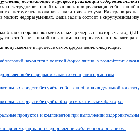
руднения, возникающие в процессе реализации оздоровительной
никают затруднения, ошибки, вопросы при реализации собственной
ого инструмента познания - аналитического ума. На страницах на
 в мелких недоразумениях. Ваша задача состоит в скрупулёзном и
ах были отобраны положительные примеры, на которых автор (Г.П.
.д., то в этой части подобраны примеры отрицательного характера 
и допускаемые в процессе самооздоровления, следующие:
болеваний находятся в полевой форме жизни, а воздействие оказыв
здоровления без предварительного очищения организма
вительных средств без учёта собственной индивидуальной констит
вительных средств без учёта биоритмологических факторов
ральные продуктов и компонентов при выполнении оздоровительн
ов происходящих при оздоровлении собственного организма