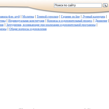
|
|
|
|
|
равила фэн- шуй
Молитвы
Теневой гороскоп
Гадания on-line
Лунный календарь
|
|
|
|
етика
Индивидуальная конституция
Кризисы и оздоровительный процесс
Движение
|
|
пия
Затруднения, возникающие при реализации оздоровительной программы
|
кармы
Общие вопросы оздоровления