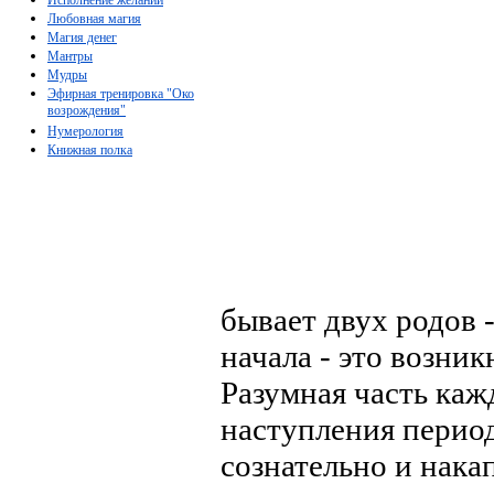
Любовная магия
Магия денег
Мантры
Мудры
Эфирная тренировка "Око
возрождения"
Нумерология
Книжная полка
бывает двух родов -
начала - это возни
Разумная часть кажд
наступления период
сознательно и нак