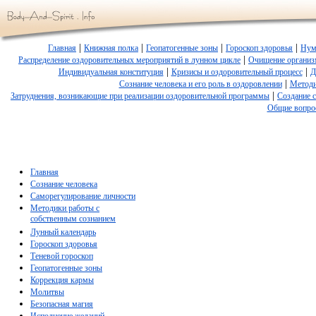
|
|
|
|
Главная
Книжная полка
Геопатогенные зоны
Гороскоп здоровья
Нум
|
Распределение оздоровительных мероприятий в лунном цикле
Очищение организ
|
|
Индивидуальная конституция
Кризисы и оздоровительный процесс
Д
|
Сознание человека и его роль в оздоровлении
Методи
|
Затруднения, возникающие при реализации оздоровительной программы
Создание 
Общие вопро
Главная
Сознание человека
Саморегулирование личности
Методики работы с
собственным сознанием
Лунный календарь
Гороскоп здоровья
Теневой гороскоп
Геопатогенные зоны
Коррекция кармы
Молитвы
Безопасная магия
Исполнение желаний