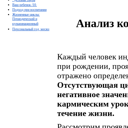
Ваш ребенок /10.
Подход при воспитании
Жизненные циклы:
Периодический и
Анализ ко
кульминационный
Персональный год, месяц
Каждый человек инд
при рождении, про
отражено определен
Отсутствующая ци
негативное значен
кармическим урок
течение жизни.
Рассмотрим проявле