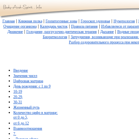
|
|
|
|
|
Главная
Книжная полка
Геопатогенные зоны
Гороскоп здоровья
Нумерология
|
|
|
Очищение организма
Календарь чисток
Правила питания
Избавляемся от парази
|
|
|
Движение
Голодание, разгрузочно-диетическая терапия
Дыхание
Водные проц
|
Биоритмология
Затруднения, возникающие при реализации
Разбор оздоровительного процесса при неко
Введение
Значения чисел
Цифровая матрица
День рождения: с 1 по 9
10-19
20-29,
30-31
Жизненный путь
Количество цифр в матрице:
от 0 до 5,
от 6 до 12
Взаимоотношения
7.
. Деловая сфера