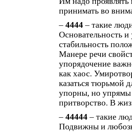
Им надо проявлять 
принимать во вним
–
4444
– такие люди
Основательность и 
стабильность поло
Манере речи свойс
упорядочение важн
как хаос. Умиротво
казаться тюрьмой д
упорны, но упрямы
притворство. В жиз
–
44444
– такие люд
Подвижны и любоз