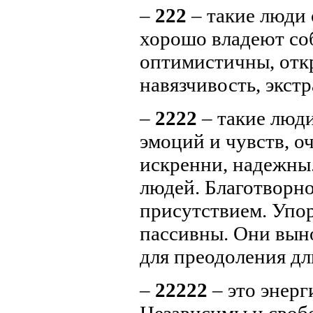
–
222
– такие люди
хорошо владеют соб
оптимистичны, отк
навязчивость, экст
–
2222
– такие люди
эмоций и чувств, о
искренни, надежны
людей. Благотворн
присутствием. Упо
пассивны. Они вын
для преодоления д
–
22222
– это энерг
Независимы и своб