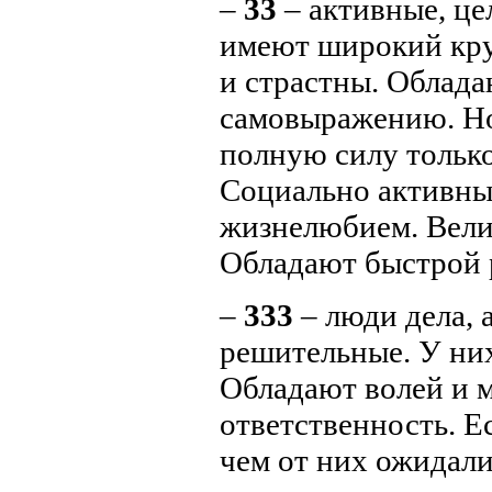
–
33
– активные, ц
имеют широкий кру
и страстны. Облад
самовыражению. Но
полную силу только
Социально активны
жизнелюбием. Вел
Обладают быстрой 
–
333
– люди дела,
решительные. У ни
Обладают волей и м
ответственность. Ес
чем от них ожидал