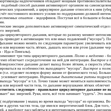
 (кортикоиды надпочечников обладают мощным противовоспалитель
 подобный способ дыхания активизирует организм на самоисцелени
ических упражнений, а циркулярное дыхание относится к ним (убер
 счёт постоянного волевого усилия по поддержанию должной интен
ественных опиатов
- эндорфинов. Поступая всё в большем и боль
ии.
ческие эмоции дополнительно активизируют симпатический отдел 
го энергией.
ды циркуляторного дыхания, которые по разному меняют интенсив
едь приводит к активизации тех или иных подавлений ("мусора"). 
Дыхание можно менять по следующим параметрам: увеличивать или
 или верхнюю часть лёгких, дышать носом или ртом (дыхание чере
а - Ида и Пингалы).
применяют три типа циркуляторного дыхания.
Полно и медленно
- б
темп облегчает сосредоточение на ней для интеграции.
Быстрое и 
оверхностное дыхание делает выход более лёгким, а скорость убыс
рироваться на особенностях выходящего "мусора".
Быстрое и полн
ти (т.е. отделяет полевую форму жизни от физического тела). Боль
ь усиливает интеграцию.
Нормальные дыхательные ритмы
подразу
 выхода "мусора" и т.п. Точно также может меняться наполняемость
ы или верхней части тела, то дыхание верхушками лёгких облегчит 
отметить следующее - правильное циркуляторное дыхание не в
вает" вас энергией. Руки, ноги, всё тело начинает "гудеть". Это в
 ( подёргивание ) мышц во время выхода "мусора" из организма. Во
кже в других частях тела, где имелся энергетический блок. Для то
ей, а наоборот расслабляться и интегрировать неприятное ощущение