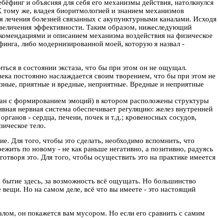
ебёфинг и объясняя для себя его механизмы действия, натолкнулся
К тому же, владея биоритмологией и знанием механизмов
для лечения болезней связанных с акупунктурными каналами. Исходя
увеличения эффективности. Таким образом, нижеследующий
комендациями и описанием механизма воздействия на физическое
инга, либо модернизированной моей, которую я назвал -
ться в состоянии экстаза, что бы при этом он не ощущал.
ка постоянно наслаждается своим творением, что бы при этом не
езные, приятные и вредные, неприятные. Вредные и неприятные
язан с формированием эмоций) в котором расположены структуры
вная нервная система обеспечивает регуляцию: желез внутренней
рганов - сердца, печени, почек и т.д.; кровеносных сосудов,
зическое тело.
ие. Для того, чтобы это сделать, необходимо вспомнить, что
жить по новому - не как раньше негативно, а позитивно, радуясь
готворя это. Для того, чтобы осуществить это на практике имеется
а бытие здесь, за возможность всё ощущать. Но большинство
вещи. Но на самом деле, всё что вы имеете - это настоящий
лом, он покажется вам мусором. Но если его сравнить с самим