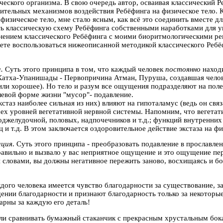
еского организма. В свою очередь автор, осваивая классический Р
ительных механизмов воздействия Ребёфинга на физическое тело. 
 физическое тело, мне стало ясным, как всё это соединить вместе 
ить классическую схему Ребёфинга собственными наработками для 
инением классического Ребёфинга с моими биоритмологическими ре
ете воспользоваться нижеописанной методикой классического Ребёф
.
Суть этого принципа в том, что каждый человек
постоянно
находи
Катха-Упанишады - Первопричина Атман, Пуруша, создавшая челове
или хорошее). Но тело и разум все ощущения подразделяют на пол
евой форме жизни "мусор"- подавление.
стаз наиболее сильная из них) влияют на гипоталамус (ведь он св
х уровней вегетативной нервной системы. Напомним, что вегетати
джелудочной, половых, надпочечников и т.д.; функций внутренних о
и т.д. В этом заключается оздоровительное действие экстаза на фи
ация
. Суть этого принципа - преобразовать подавление в прославлен
авильно и вызвало у вас неприятное ощущение и это ощущение пере
и словами, вы должны негативное пережить заново, восхищаясь и бо
дого человека имеется чувство благодарности за существование, з
нии благодарности и признают благодарность только за некоторые 
арны за каждую его деталь!
ли сравнивать бумажный стаканчик с прекрасным хрустальным бока