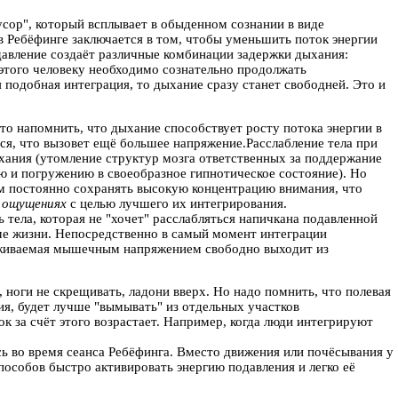
сор", который всплывает в обыденном сознании в виде
 в Ребёфинге заключается в том, чтобы уменьшить поток энергии
давление создаёт различные комбинации задержки дыхания:
 этого человеку необходимо сознательно продолжать
я подобная интеграция, то дыхание сразу станет свободней. Это и
это напомнить, что дыхание способствует росту потока энергии в
ься, что вызовет ещё большее напряжение.Расслабление тела при
ыхания (утомление структур мозга ответственных за поддержание
ию и погружению в своеобразное гипнотическое состояние). Но
ам постоянно сохранять высокую концентрацию внимания, что
, ощущениях
с целью лучшего их интегрирования.
ь тела, которая не "хочет" расслабляться напичкана подавленной
рме жизни. Непосредственно в самый момент интеграции
ерживаемая мышечным напряжением свободно выходит из
оги не скрещивать, ладони вверх. Но надо помнить, что полевая
ия, будет лучше "вымывать" из отдельных участков
к за счёт этого возрастает. Например, когда люди интегрируют
ь во время сеанса Ребёфинга. Вместо движения или почёсывания у
пособов быстро активировать энергию подавления и легко её