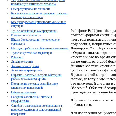
психическую активность человека
Саморегулирование личности
Как искоренить плохую привычку, а взамен
её приобрести полезную
Как преодолевать критические жизненные
ситуации
Ребёфинг Ребёфинг был ра
Три основных вида саморегуляции
полевой формой жизни и ф
Взаимосвязи личности
при этом испытывают непр
Шкала бодрствований человеческого
организма
подавления, неприятные о
Леонард и Фил Лаут в сво
Методики работы с собственным сознанием
- Одна из моделей для опи
Трансцендентальная медитация
имеется у вас во время с
Ребёфинг
вы не ощущаете своё физи
Дыхание счастья
физическое тело именно в 
Холотропная терапия
духовного тела из сферы фи
Аутогенная тренировка
В рамках этой модели ваш
Образно - волевые настрои. Методики
работы с сознанием органа
форме, которую мы называ
организующей энергии в э
Проявление волевых усилий в виде
физических напряжений
"болезнь". Области блоки
приводит затем к ещё бол
Общее заключение
Создание собственной системы
Другими словами, это тот
оздоровления
избавляться.
Ошибки и затруднения, возникающие в
процессе реализации оздоровительной
Для избавления от "умств
программы