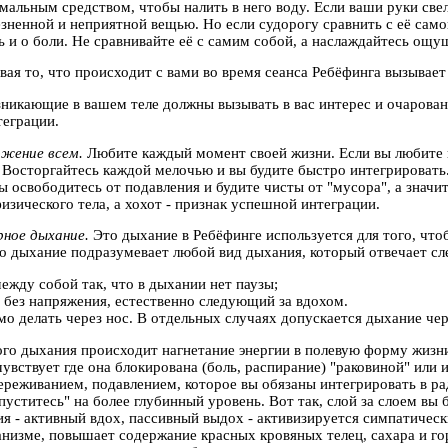
рмальным средством, чтобы налить в него воду. Если ваши руки све
езненной и неприятной вещью. Но если судорогу сравнить с её само
ь и о боли. Не сравнивайте её с самим собой, а наслаждайтесь ощ
ая то, что происходит с вами во время сеанса Ребёфинга вызывае
икающие в вашем теле должны вызывать в вас интерес и очаровани
теграции.
ржение всем.
Любите каждый момент своей жизни. Если вы любите вс
. Восторгайтесь каждой мелочью и вы будите быстро интегрировать.
ы освободитесь от подавления и будите чисты от "мусора", а значи
изического тела, а хохот - признак успешной интеграции.
рное дыхание.
Это дыхание в Ребёфинге используется для того, что
то дыхание подразумевает любой вид дыхания, который отвечает с
ежду собой так, что в дыхании нет паузы;
 без напряжения, естественно следующий за вдохом.
мо делать через нос. В отдельных случаях допускается дыхание чер
ого дыхания происходит нагнетание энергии в полевую форму жизн
чувствует где она блокирована (боль, распирание) "раковиной" или
реживанием, подавлением, которое вы обязаны интегрировать в радо
пуститесь" на более глубинный уровень. Вот так, слой за слоем вы
я - активный вдох, пассивный выдох - активизируется симпатическ
низме, повышает содержание красных кровяных телец, сахара и го