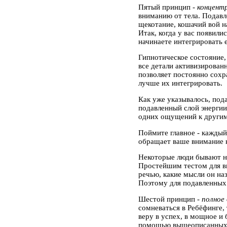
Пятый принцип -
концент
вниманию от тела. Подавл
щекотание, кошачий вой н
Итак, когда у вас появил
начинаете интегрировать е
Гипнотическое состояние,
все детали активизирован
позволяет постоянно сох
лучше их интегрировать.
Как уже указывалось, под
подавленный слой энергии
одних ощущений к другим
Поймите главное - каждый 
обращает ваше внимание 
Некоторые люди бывают на
Простейшим тестом для вы
речью, какие мысли он на
Поэтому для подавленных 
Шестой принцип -
полное 
сомневаться в Ребёфинге, 
веру в успех, в мощное и
помощью вышеописанных е