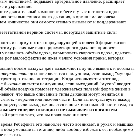
ным действием), подымает артериальное давление, расширяет
е и укрепление.
ите двигательный компонент в беге и у вас останется одно
сивности вышеописанного дыхания, в организме человека
шем количестве они самостоятельно вызывают и поддерживают
вегетативной нервной системы, возбуждая защитные силы
ность и форму потока циркулирующей в полевой форме жизни
Поэтому различные виды циркуляторного дыхания приносят
 уменьшать объём вдоха, варьировать скоростью вдоха, вдыхать
з рот малоэффективно из-за малого усвоения праны, которая
ольший объём воздуха даёт возможность лучше выявить и осознать
поверхностное
дыхание является наилучшим, если выход "мусора"
тряет протекание интеграции. Когда используется этот вид
ое дыхание
является наилучшим, если выходящий "мусор" вводит
шой объём воздуха помогает удерживаться полевой форме жизни в
мевают, что выше описанные типы дыхания могут меняться в
 лёгких - верхняя или нижняя части. Если вы почувствуете выход
процесс; если выход начинается в ногах или нижней части тела, то
ызывает гипервентиляции и не вымывает из организма
ажный признак того, что вы правильно дышите.
 время Ребёфинга это наиболее часто возникает, в руках и мышцах
го, чтобы уменьшить тетанию, либо вообще избежать её, необходимо
 в экстаз.