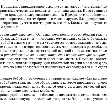
.
Нормальное циркуляторное дыхание активизирует "умственный му
еприятные чувства мы подавляем - это наша защита. Но эта защита
 что приводит к сдерживанию дыхания. В результате подобное по
атие, напряжение, спазм бронхов и многое другое. Для преодоления
неприятное чувство интегрировать в экстаз. Когда у вас получитьс
ем дыхания".
ое расслабление тела.
Основная цель полного расслабления тела - 
бо расслабиться в нём и позволить ему исцелить себя, либо сковат
 собой в связи с тем, что вы утомляетесь от поддержания ритма д
ое торможение в коре головного мозга, что приводит к расслаблен
 симпатический отдел вегетативной нервной системы позволяет в
го расслабления мышц и сосредоточения на возникающих эмоциях
кованные области, становятся более осознаваемы. Помните - област
аблении значительно проще чувствовать ток энергии в полевой фо
ем, что энергия образованная подавлением освобождается и не сд
ующим Ребёфинг рекомендуется принять положение лёжа на спине, н
собой пространственное образование в котором циркулирует энерг
рочие подавления, когда форма её меняется, а энергетический пото
, то им лучше свернуться клубком.
риняв удобное положение больше не шевелитесь и не почёсывайтес
сть испытать ощущение
желания
это сделать. Это один из лучших с