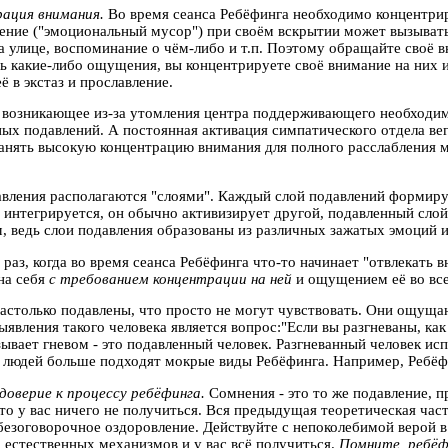
рация внимания.
Во время сеанса Ребёфинга необходимо концентри
ение ("эмоциональный мусор") при своём вскрытии может вызыват
а улице, воспоминание о чём-либо и т.п. Поэтому обращайте своё
ись какие-либо ощущения, вы концентрируете своё внимание на них
ё в экстаз и прославление.
 возникающее из-за утомления центра поддерживающего необходим
ных подавлений. А постоянная активация симпатического отдела в
ранять высокую концентрацию внимания для полного расслабления
авления располагаются "слоями". Каждый слой подавлений формиру
 интегрируется, он обычно активизирует другой, подавленный слой
, ведь слои подавления образованы из различных зажатых эмоций 
раз, когда во время сеанса Ребёфинга что-то начинает "отвлекать в
на себя
с требованием концентрации на ней
и ощущением её во все
столько подавлены, что просто не могут чувствовать. Они ощущаю
явления такого человека является вопрос:"Если вы разгневаны, как
зывает гневом - это подавленный человек. Разгневанный человек и
людей больше подходят мокрые виды Ребёфинга. Например, Ребёфи
доверие к процессу ребёфинга.
Сомнения - это то же подавление, 
то у вас ничего не получиться. Вся предыдущая теоретическая част
 безоговорочное оздоровление. Действуйте с непоколебимой верой 
стественных механизмов и у вас всё получиться.
Помните, ребёф