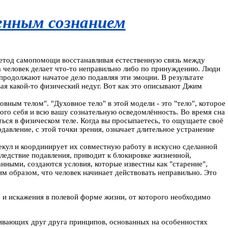
енным сознанием
 метод самопомощи восстанавливая естественную связь между
а человек делает что-то неправильно либо по принуждению. Люди
родолжают начатое дело подавляя эти эмоции. В результате
ая какой-то физический недуг. Вот как это описывают Джим
вным телом". "Духовное тело" в этой модели - это "тело", которое
мого себя и всю вашу сознательную осведомлённость. Во время сна
ться в физическом теле. Когда вы просыпаетесь, то ощущаете своё
одавление, с этой точки зрения, означает длительное устранение
лекул и координирует их совместную работу в искусно сделанной
ледствие подавления, приводит к блокировке жизненной,
нными, создаются условия, которые известны как "старение",
им образом, что человек начинает действовать неправильно. Это
 и искажения в полевой форме жизни, от которого необходимо
ливающих друг друга принципов, основанных на особенностях