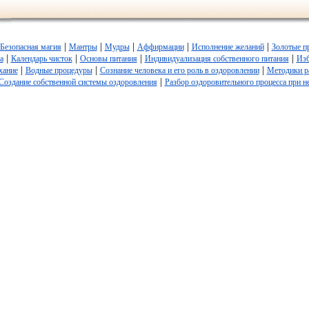
|
|
|
|
|
Безопасная магия
Мантры
Мудры
Аффирмации
Исполнение желаний
Золотые п
|
|
|
|
а
Календарь чисток
Основы питания
Индивидуализация собственного питания
Изб
|
|
|
хание
Водные процедуры
Сознание человека и его роль в оздоровлении
Методики р
|
Создание собственной системы оздоровления
Разбор оздоровительного процесса при н