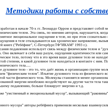
Методики работы с собств
зработан в начале 70-х гг. Леонардо Орром и представляет собой
изическим телом. Эта связь, по мнению авторов, нарушается, когд
иятное эмоциональное ощущение в теле, но при этом сознательно п
щущения в теле откладываются как хроническое напряжение, вызыв
ей книге ("Ребёфинг", С-Петербург.ТФ"ИКАМ" 1993 г.).
сания подавления использует связь между физическим телом и "духо
на. Оно включает в себя ваш разум, ощущения идентичности или са
ческое тело, потому что в это время ваше духовное тело не находи
той степени, в какой духовное тело находиться в контакте с ним. П
зического тела.....
е духовное тело - это то, что даёт жизнь и организацию группе мо
ем "физическим телом". Изъятие духовного тела из физического вс
той части физического тела. Молекулы становятся менее организова
рованной энергии неизбежно воздействуют на другие части тела так
ьшему подавлению, больше блокирует энергию и т.д.
 же "умственный и эмоциональный мусор", вызывающий "раковины"
енного мусора" авторы ребёфинга применили несколько взаимоуси