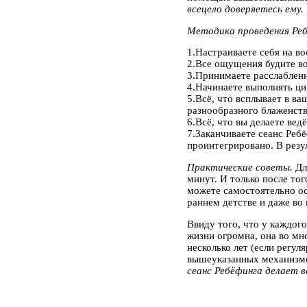
всецело доверяетесь ему.
Методика проведения Реб
1.Настраиваете себя на во
2.Все ощущения будите во
3.Принимаете расслабленн
4.Начинаете выполнять ци
5.Всё, что всплывает в ва
разнообразного блаженств
6.Всё, что вы делаете вед
7.Заканчиваете сеанс Реб
проинтегрировано. В резул
Практические советы.
Для
минут. И только после тог
можете самостоятельно ос
раннем детстве и даже во
Ввиду того, что у каждог
жизни огромна, она во мн
несколько лет (если регул
вышеуказанных механизмов
сеанс Ребёфинга делает в