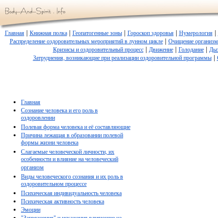
|
|
|
|
|
Главная
Книжная полка
Геопатогенные зоны
Гороскоп здоровья
Нумерология
|
Распределение оздоровительных мероприятий в лунном цикле
Очищение организм
|
|
|
Кризисы и оздоровительный процесс
Движение
Голодание
Ды
|
Затруднения, возникающие при реализации оздоровительной программы
Главная
Сознание человека и его роль в
оздоровлении
Полевая форма человека и её составляющие
Причина лежащая в образовании полевой
формы жизни человека
Слагаемые человеческой личности, их
особенности и влияние на человеческий
организм
Виды человеческого сознания и их роль в
оздоровительном процессе
Психическая индивидуальность человека
Психическая активность человека
Эмоции
"Загрязнения" и искажения влияющие на