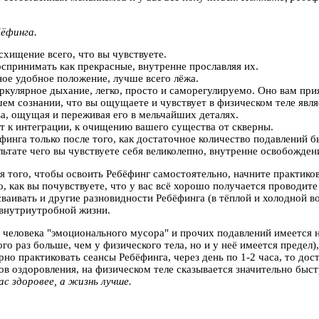
ёфинга.
схищение всего, что вы чувствуете.
спринимать как прекрасные, внутренне прославляя их.
ое удобное положение, лучше всего лёжа.
ркулярное дыхание, легко, просто и саморегулируемо. Оно вам при
шем сознании, что вы ощущаете и чувствует в физическом теле явля
а, ощущая и переживая его в мельчайших деталях.
ёт к интеграции, к очищению вашего существа от скверны.
ёфинга только после того, как достаточное количество подавлений 
ьтате чего вы чувствуете себя великолепно, внутренне освобождени
 того, чтобы освоить Ребёфинг самостоятельно, начните практикова
о, как вы почувствуете, что у вас всё хорошо получается проводит
ваивать и другие разновидности Ребёфинга (в тёплой и холодной во
 внутриутробной жизни.
о человека "эмоционального мусора" и прочих подавлений имеется
ого раз больше, чем у физического тела, но и у неё имеется преде
ярно практиковать сеансы Ребёфинга, через день по 1-2 часа, то дос
 оздоровления, на физическом теле сказывается значительно быст
ас здоровее, а жизнь лучше.