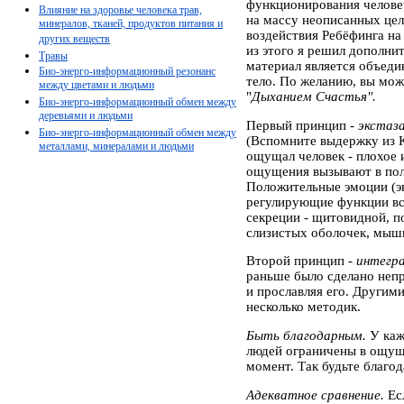
функционирования человеч
Влияние на здоровье человека трав,
на массу неописанных цел
минералов, тканей, продуктов питания и
воздействия Ребёфинга на
других веществ
из этого я решил дополн
Травы
материал является объед
Био-энерго-информационный резонанс
тело. По желанию, вы мож
между цветами и людьми
"
Дыханием Счастья".
Био-энерго-информационный обмен между
деревьями и людьми
Первый принцип -
экстаза
Био-энерго-информационный обмен между
(Вспомните выдержку из 
металлами, минералами и людьми
ощущал человек - плохое 
ощущения вызывают в пол
Положительные эмоции (эк
регулирующие функции все
секреции - щитовидной, по
слизистых оболочек, мышц 
Второй принцип -
интегр
раньше было сделано непр
и прославляя его. Другим
несколько методик.
Быть благодарным.
У каж
людей ограничены в ощуще
момент. Так будьте благод
Адекватное сравнение.
Ес