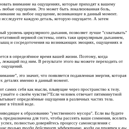
ровать внимание на ощущениях, которые приходят к вашему
ь любые ощущения. Это может быть локализованная боль,
 внимание на любое ощущение, возникающее в данный момент.
 и исследуете каждую деталь, которую ощущаете. А затем
ый уровень циркулярного дыхания, позволяет лучше "схватывать"
егетативной нервной системы, опять таки циркулярным дыханием,
 мышц и сосредоточения на возникающих эмоциях, ощущениях и
ется в определённое время вашей жизни. Поэтому, когда
, лежащий под ним. В результате этого вы можете переходить от
и ощущений.
нимание", это значит, что появляется подавленная энергия, которая
х деталях именно в данный момент.
т самих себя как мысли, плывущие через пространство к телу.
 узнаёте о своём чувстве?"Если человек отвечает пятиминутной
спытывает определённые ощущения в различных частях тела.
нг в тёплой воде.
приводящее к образованию "умственного мусора". Если вы будите
ь предназначена для того, чтобы рассеять ваши сомнения, вселить
в успех, полностью доверяйтесь процессу самоисцеления с
инг только тогда действует эффективно, когда он приятен и вы