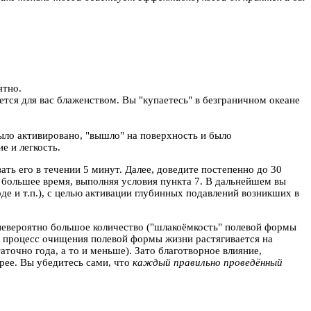
ятно.
ется для вас блаженством. Вы "купаетесь" в безграничном океане
было активировано, "вышло" на поверхность и было
е и легкость.
ть его в течении 5 минут. Далее, доведите постепенно до 30
е большее время, выполняя условия пункта 7. В дальнейшем вы
де и т.п.), с целью активации глубинных подавлений возникших в
 невероятно большое количество ("шлакоёмкость" полевой формы
л), процесс очищения полевой формы жизни растягивается на
таточно года, а то и меньше). Зато благотворное влияние,
рее. Вы убедитесь сами, что
каждый правильно проведённый