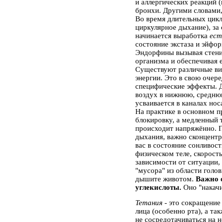
и аллергических реакций
бронхи. Другими словами,
Во время длительных цикл
циркулярное дыхание), за
начинается выработка
ест
состояние экстаза и эйфор
Эндорфины вызывая стени
организма и обеспечивая е
Существуют различные ви
энергии. Это в свою очер
специфические эффекты. 
воздух в нижнюю, среднюю
усваивается в каналах нос
На практике в основном 
блокировку, а медленный 
происходит напряжённо. П
дыхания, важно сконцент
вас в состояние сонливос
физическом теле, скорост
зависимости от ситуации,
"мусора" из области голов
дышите животом.
Важно 
углекислоты.
Оно "накачи
Тетания
- это сокращение
лица (особенно рта), а та
не сосредотачиваться на н