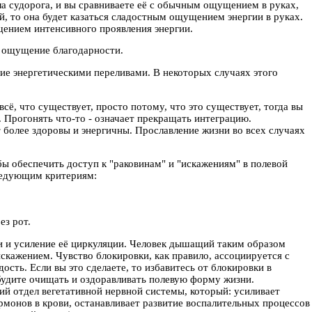
ла судорога, и вы сравниваете её с обычным ощущением в руках,
й, то она будет казаться сладостным ощущением энергии в руках.
ущением интенсивного проявления энергии.
т ощущение благодарности.
е энергетическими переливами. В некоторых случаях этого
ё, что существует, просто потому, что это существует, тогда вы
 Прогонять что-то - означает прекращать интеграцию.
т более здоровы и энергичны. Прославление жизни во всех случаях
бы обеспечить доступ к "раковинам" и "искажениям" в полевой
ледующим критериям:
ез рот.
и и усиление её циркуляции. Человек дышащий таким образом
 искажением. Чувство блокировки, как правило, ассоциируется с
сть. Если вы это сделаете, то избавитесь от блокировки в
 будите очищать и оздоравливать полевую форму жизни.
ий отдел вегетативной нервной системы, который: усиливает
рмонов в крови, останавливает развитие воспалительных процессов