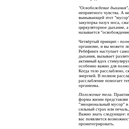
"Освобождение дыхания"
неприятного чувства. А н
вымывающей этот "мусор",
закупорка пазух носа, сж
циркуляторное дыхание, а 
называется "освобождени
Четвёртый принцип -
полн
организме, и вы можете ли
Ребёфинге наступает само
дыхания, вызывает разлит
активный вдох стимулируя
особенно важно для
полно
Когда тело расслаблено, с
энергией. В полном рассл
расслабление помогает т
организма.
Положение тела.
Практик
форма жизни представляя 
"эмоциональный мусор" и п
сильный страх или печаль
Важно знать следующее: п
вас появляется возможно
проинтегрировать.