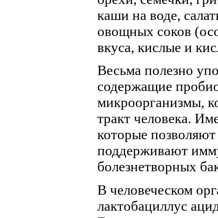
каши на воде, сала
овощных соков (ос
вкуса, кислые и кис
Весьма полезно уп
содержащие пробио
микроорганизмы, к
тракт человека. Им
которые позволяют
поддерживают имм
болезнетворных ба
В человеческом орг
лактобациллус аци