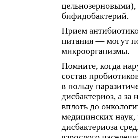
цельнозерновыми),
бифидобактерий.
Прием антибиотиков
питания — могут п
микроорганизмы.
Помните, когда на
состав пробиотико
в пользу паразитич
дисбактериоз, а за
вплоть до онколог
медицинских наук,
дисбактериоза сред
взрослого населени