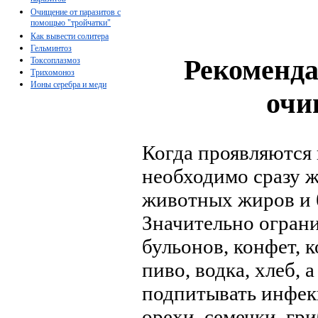
Очищение от паразитов с
помощью "тройчатки"
Как вывести солитера
Гельминтоз
Рекоменда
Токсоплазмоз
Трихомоноз
Ионы серебра и меди
очи
Когда проявляются 
необходимо сразу ж
животных жиров и б
Значительно ограни
бульонов, конфет, 
пиво, водка, хлеб, 
подпитывать инфек
орехи, семечки, гр