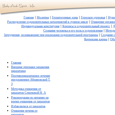
|
|
|
|
Главная
Молитвы
Геопатогенные зоны
Гороскоп здоровья
Нуме
|
Распределение оздоровительных мероприятий в лунном цикле
Очищение органи
|
|
Индивидуальная конституция
Кризисы и оздоровительный процесс
Д
|
Сознание человека и его роль в оздоровлении
Методи
|
Затруднения, возникающие при реализации оздоровительной программы
Создание 
|
Коррекция кармы
Общ
Главная
Внешние признаки заражения
паразитами
Противопаразитарное лечение
предложенное Абрамовской Т.
З
Методика очищения от
паразитов Семеновой Н. А
Рекомендации по питанию на
время очищения от паразитов
Избавляемся от паразитов
Очищение печени от
паразитов