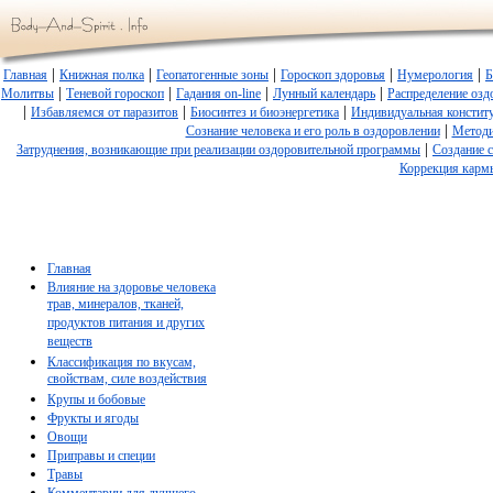
|
|
|
|
|
Главная
Книжная полка
Геопатогенные зоны
Гороскоп здоровья
Нумерология
Б
|
|
|
|
Молитвы
Теневой гороскоп
Гадания on-line
Лунный календарь
Распределение озд
|
|
|
Избавляемся от паразитов
Биосинтез и биоэнергетика
Индивидуальная констит
|
Сознание человека и его роль в оздоровлении
Методи
|
Затруднения, возникающие при реализации оздоровительной программы
Создание 
Коррекция карм
Главная
Влияние на здоровье человека
трав, минералов, тканей,
продуктов питания и других
веществ
Классификация по вкусам,
свойствам, силе воздействия
Крупы и бобовые
Фрукты и ягоды
Овощи
Приправы и специи
Травы
Комментарии для лучшего