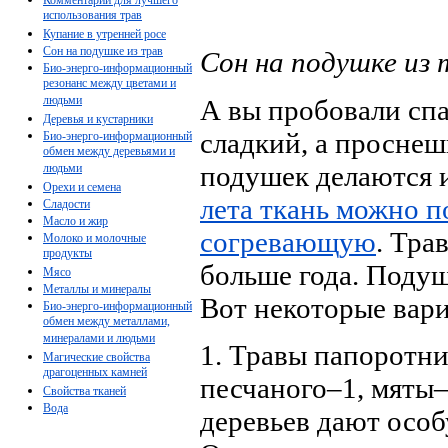
использования трав
Купание в утренней росе
Сон на подушке из трав
Сон на подушке из 
Био-энерго-информационный
резонанс между цветами и
людьми
А вы пробовали спа
Деревья и кустарники
сладкий, а проснеш
Био-энерго-информационный
обмен между деревьями и
подушек делаются 
людьми
Орехи и семена
лета ткань можно 
Сладости
Масло и жир
согревающую
. Тра
Молоко и молочные
продукты
больше года. Подуш
Мясо
Металлы и минералы
Вот некоторые вар
Био-энерго-информационный
обмен между металлами,
минералами и людьми
1. Травы папоротни
Магические свойства
драгоценных камней
песчаного–1, мяты
Свойства тканей
Вода
деревьев дают осо