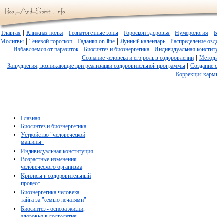
|
|
|
|
|
Главная
Книжная полка
Геопатогенные зоны
Гороскоп здоровья
Нумерология
Б
|
|
|
|
Молитвы
Теневой гороскоп
Гадания on-line
Лунный календарь
Распределение озд
|
|
|
Избавляемся от паразитов
Биосинтез и биоэнергетика
Индивидуальная констит
|
Сознание человека и его роль в оздоровлении
Методи
|
Затруднения, возникающие при реализации оздоровительной программы
Создание 
Коррекция карм
Главная
Биосинтез и биоэнергетика
Устройство "человеческой
машины"
Индивидуальная конституция
Возрастные изменения
человеческого организма
Кризисы и оздоровительный
процесс
Биоэнергетика человека -
тайна за "семью печатями"
Биосинтез - основа жизни,
здоровья и долголетия