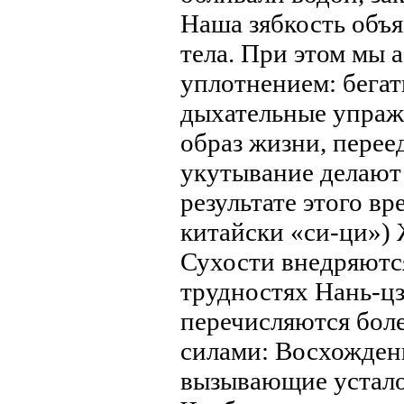
Наша зябкость объ
тела. При этом мы 
уплотнением: бегат
дыхательные упражн
образ жизни, перее
укутывание делают 
результате этого в
китайски «си-ци») 
Сухости внедряются
трудностях Нань-ц
перечисляются бол
силами: Восхождени
вызывающие устало