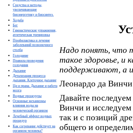
Средства и методы,
увеличивающие
биоэнергетику и биосинтез.
Ходьба
Ус
Бег
Гимнастические упражнения,
атлетическая тренировка
Профилактика и лечение
заболеваний позвоночного
Надо понять, что т
столба
Голодание
такое здоровье, и к
Правила проведения
голодания
поддерживают, а их
Дыхание
Детализация процесса
дыхания. Клеточное дыхание
Леонардо да Винчи
Ци и прана. Дыхание и работа
мозга
Давайте последуем 
Водные процедуры
Основные механизмы
Винчи и исследуем 
влияния воды на
человеческий организм
так и с позиций др
Лечебный эффект водных
процедур
общего и определим
Как согревание действует на
организм человека?