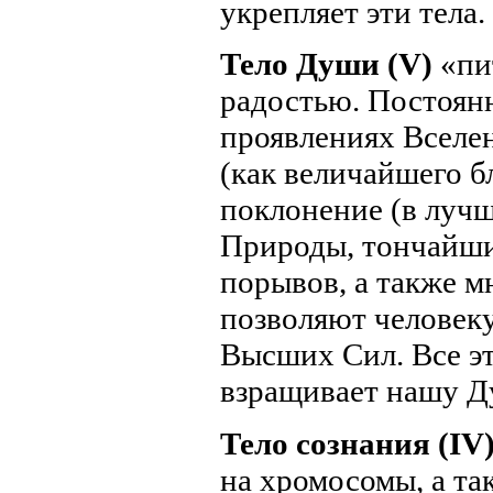
укрепляет эти тела.
Тело Души (V)
«пи
радостью. Постоян
проявлениях Вселен
(как величайшего б
поклонение (в луч
Природы, тончайши
порывов, а также м
позволяют человеку
Высших Сил. Все эт
взращивает нашу Д
Тело сознания (IV
на хромосомы, а т