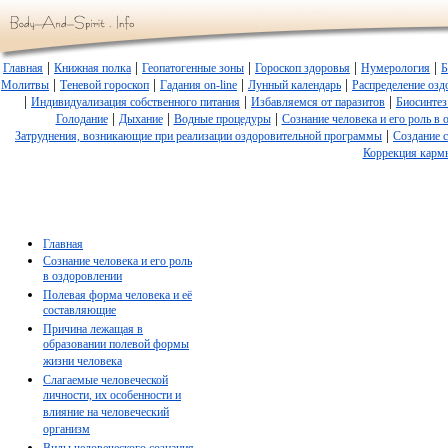
|
|
|
|
|
Главная
Книжная полка
Геопатогенные зоны
Гороскоп здоровья
Нумерология
Б
|
|
|
|
Молитвы
Теневой гороскоп
Гадания on-line
Лунный календарь
Распределение озд
|
|
|
Индивидуализация собственного питания
Избавляемся от паразитов
Биосинтез
|
|
|
Голодание
Дыхание
Водные процедуры
Сознание человека и его роль в
|
Затруднения, возникающие при реализации оздоровительной программы
Создание 
Коррекция карм
Главная
Сознание человека и его роль
в оздоровлении
Полевая форма человека и её
составляющие
Причина лежащая в
образовании полевой формы
жизни человека
Слагаемые человеческой
личности, их особенности и
влияние на человеческий
организм
Виды человеческого сознания