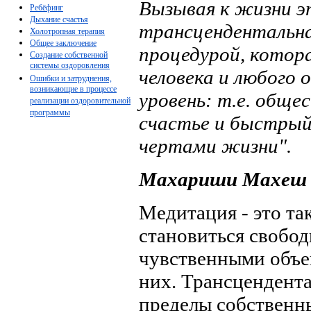
Вызывая к жизни э
Ребёфинг
Дыхание счастья
трансцендентальна
Холотропная терапия
Общее заключение
процедурой, котор
Создание собственной
системы оздоровления
человека и любого 
Ошибки и затруднения,
возникающие в процессе
уровень: т.е. обще
реализации оздоровительной
программы
счастье и быстрый
чертами жизни".
Махариши Махеш 
Медитация - это та
становиться свобод
чувственными объе
них. Трансцендента
пределы собственн