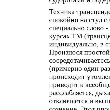
Техника трансценд
спокойно на стул с
специально слово -
курсах ТМ (трансц
индивидуально, в с
Произнося простой 
сосредотачиваетесь
(примерно один раз 
происходит утомлен
приводит к всеобщ
расслабляется, дых
отключается и вы п
сознание. Этот про