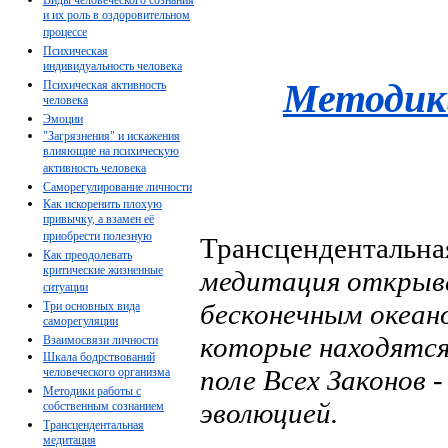
и их роль в оздоровительном
процессе
Психическая
индивидуальность человека
Методик
Психическая активность
человека
Эмоции
"Загрязнения" и искажения
влияющие на психическую
активность человека
Саморегулирование личности
Как искоренить плохую
привычку, а взамен её
приобрести полезную
Трансцендентальна
Как преодолевать
критические жизненные
медитация открыва
ситуации
бесконечным океан
Три основных вида
саморегуляции
которые находятся
Взаимосвязи личности
Шкала бодрствований
поле Всех Законов 
человеческого организма
Методики работы с
эволюцией.
собственным сознанием
Трансцендентальная
медитация