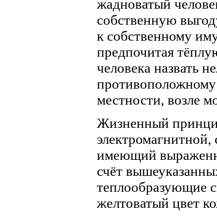
жадноватый человек
собственную выгоду
к собственному иму
предпочитая тёплу
человека назвать не
противоположному 
местности, возле м
Жизненный принц
электромагнитной, 
имеющий выраженн
счёт вышеуказанны
теплообразующие с
желтоватый цвет к