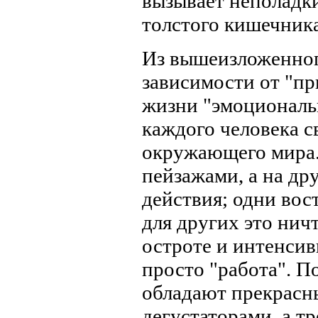
вызывает неполадк
толстого кишечника
Из вышеизложенног
зависимости от "п
жизни "эмоциональ
каждого человека с
окружающего мира
пейзажами, а на др
действия; одни вос
для других это нич
остроте и интенсив
просто "работа". П
обладают прекрасн
дегустаторами, а т