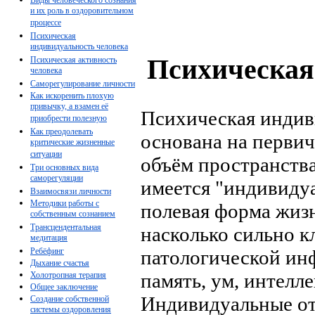
и их роль в оздоровительном
процессе
Психическая
индивидуальность человека
Психическая
Психическая активность
человека
Саморегулирование личности
Как искоренить плохую
привычку, а взамен её
Психическая индив
приобрести полезную
Как преодолевать
основана на первич
критические жизненные
ситуации
объём пространства
Три основных вида
саморегуляции
имеется "индивидуа
Взаимосвязи личности
Методики работы с
полевая форма жиз
собственным сознанием
Трансцендентальная
насколько сильно к
медитация
Ребёфинг
патологической инф
Дыхание счастья
память, ум, интелл
Холотропная терапия
Общее заключение
Индивидуальные от
Создание собственной
системы оздоровления