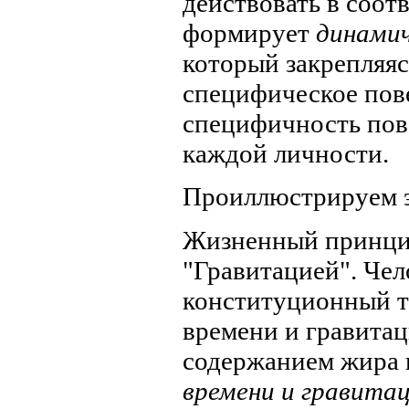
действовать в соот
формирует
динами
который закрепляяс
специфическое пове
специфичность пов
каждой личности.
Проиллюстрируем э
Жизненный принц
"Гравитацией". Че
конституционный ти
времени и гравита
содержанием жира и
времени и гравитац