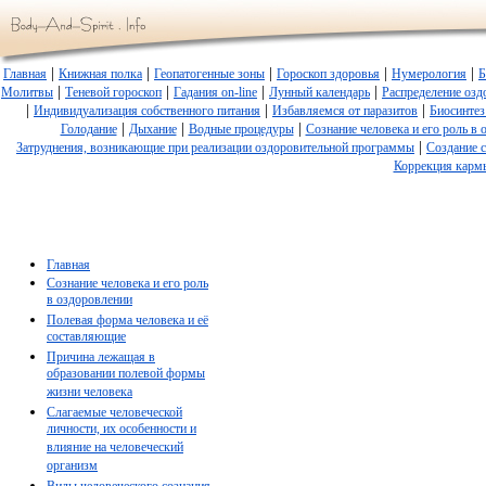
|
|
|
|
|
Главная
Книжная полка
Геопатогенные зоны
Гороскоп здоровья
Нумерология
Б
|
|
|
|
Молитвы
Теневой гороскоп
Гадания on-line
Лунный календарь
Распределение озд
|
|
|
Индивидуализация собственного питания
Избавляемся от паразитов
Биосинтез
|
|
|
Голодание
Дыхание
Водные процедуры
Сознание человека и его роль в
|
Затруднения, возникающие при реализации оздоровительной программы
Создание 
Коррекция карм
Главная
Сознание человека и его роль
в оздоровлении
Полевая форма человека и её
составляющие
Причина лежащая в
образовании полевой формы
жизни человека
Слагаемые человеческой
личности, их особенности и
влияние на человеческий
организм
Виды человеческого сознания