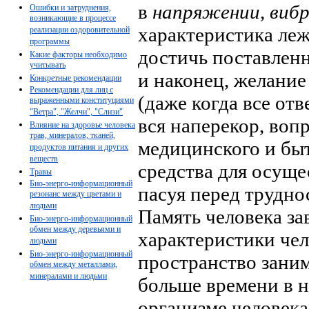
в
напряжении, виб
Ошибки и затруднения,
возникающие в процессе
характеристика леж
реализации оздоровительной
программы
достичь поставленн
Какие факторы необходимо
учитывать
и наконец, желание
Конкретные рекомендации
Рекомендации для лиц с
(даже когда все отв
выраженными конституциями
"Ветра", "Желчи", "Слизи"
вся наперекор, воп
Влияние на здоровье человека
трав, минералов, тканей,
медицинского и быт
продуктов питания и других
веществ
средства для осуще
Травы
Био-энерго-информационный
пасуя перед трудно
резонанс между цветами и
людьми
Память человека за
Био-энерго-информационный
обмен между деревьями и
характеристики чел
людьми
Био-энерго-информационный
пространство заним
обмен между металлами,
минералами и людьми
больше времени в н
организме человека