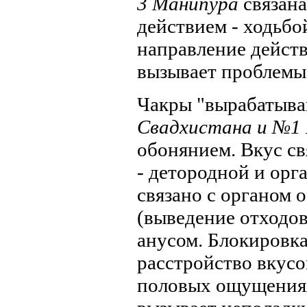
3 Манипура
связана
действием - ходьбой
направление действ
вызывает проблемы
Чакры "вырабатыв
Свадхистана и №1
обонянием. Вкус св
- детородной и орг
связано с органом 
(выведение отходов
анусом. Блокировк
расстройство вкус
половых ощущениях