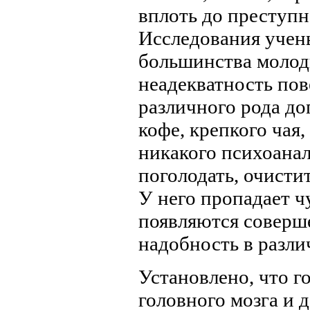
вплоть до преступ
Исследования учены
большинства молоды
неадекватность пов
различного рода до
кофе, крепкого чая
никакого психоана
поголодать, очисти
У него пропадает ч
появляются соверш
надобность в разли
Установлено, что г
головного мозга и 