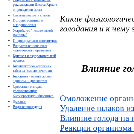
рекомендации Иисуса Христа
о проведении поста
Система постов и спасов
Какие физиологиче
История успешного
выздоровления
голодания и к чему
Устройство "человеческой
машины"
Индивидуальная конституция
Возрастные изменения
человеческого организма
Кризисы и оздоровительный
процесс
Влияние го
Биоэнергетика человека -
тайна за "семью печатями"
Биосинтез - основа жизни,
здоровья и долголетия
Средства и методы,
увеличивающие
Омоложение орган
биоэнергетику и биосинтез.
Дыхание
Удаление шлаков из
Водные процедуры
Влияние голода на
Реакции организма 