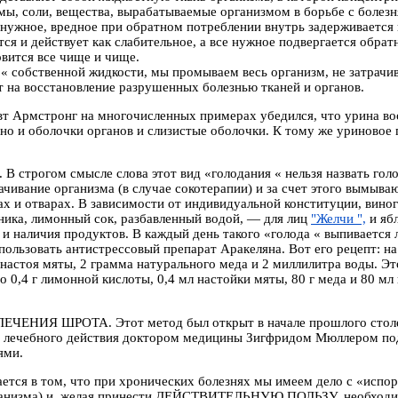
мы, соли, вещества, вырабатываемые организмом в борьбе с болезн
енужное, вредное при обратном потреблении внутрь задерживается
тся и действует как слабительное, а все нужное подвергается обр
вится все чище и чище.
 « собственной жидкости, мы промываем весь организм, не затрачи
т на восстановление разрушенных болезнью тканей и органов.
 Армстронг на многочисленных примерах убедился, что урина вос
, но и оболочки органов и слизистые оболочки. К тому же уриновое
. В строгом смысле слова этот вид «голодания « нельзя назвать го
ачивание организма (в случае сокотерапии) и за счет этого вымыв
х и отварах. В зависимости от индивидуальной конституции, вино
ика, лимонный сок, разбавленный водой, — для лиц
"Желчи ",
и яб
а и наличия продуктов. В каждый день такого «голода « выпивается
ользовать антистрессовый препарат Аракеляна. Вот его рецепт: на
настоя мяты, 2 грамма натурального меда и 2 миллилитра воды. Это 
о 0,4 г лимонной кислоты, 0,4 мл настойки мяты, 80 г меда и 80 мл
ЛЕЧЕНИЯ ШРОТА.
Этот метод был открыт в начале прошлого сто
 лечебного действия доктором медицины Зигфридом Мюллером под
ями.
ается в том, что при хронических болезнях мы имеем дело с «испо
анизма) и, желая принести ДЕЙСТВИТЕЛЬНУЮ ПОЛЬЗУ, необходимо