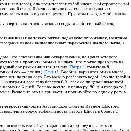
ями и так далее), она представляет собой идеальный строительный
 кишечной стенкой (ведь кишечник выполняет и функцию
атному всасыванию и утилизируется. При этом с каждым обратным
вая энергию на структуризацию воды, а собственный белок,
станавливает не только легкие, поджелудочную железу, мозговые
 голодание из всех вышеописанных переносится намного легче, а
лодом. Это соколечение или отваролечение, во время которого
аются кислые продукты обмена и шлаки. Его можно проводить на
градный сок рекомендуется для лиц
"Ветра "
; гранатовый,
лочный сок — для лиц
"Слизи ".
Вообще, вариантов очень много,
 литр или полтора сока. Его можно разбавлять водой (лучше талой и
 1 килограмм веса тела берется 0,01 грамма пищевой лимонной
норма на 6 дней. Если вы весите, к примеру, 80 кг и голодаете 3
 воды. Разделите это на три части и принимайте по одному разу в
летия крестьянином из Австрийской Силезии Иваном Шротом.
твердили высокую эффективность метода Шрота в борьбе с
рченными соками « (т.е. извращенными до неузнаваемости
 способствовать очищению «соков « и обновлению крови. Это и