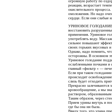
огромную работу по оздор
реакции, возрастает темп
окислительного процесса.
омоложения. Но надо очен
сердце. Если они слабые и
УРИНОВОЕ ГОЛОДАНИ
восстановить разрушенные
применения. Уриновое гол
употреблять воду. Массаж
сильнее повышают эффектив
своих горьких вкусовых и
Однако, надо помнить, чт
осторожны. В основном эт
Уриновое голодание подде
ослабленными почками и с
главный «фильтр « — пече
Если при таком голодании
происходит освобождение 
слизь будет отходить при
Прекрасно залечиваются х
кровообращение, а мы зн
раствором, образованным
Таким образом, через сте
Прием урины внутрь и по
где бы она ни была.
Ввиду того, что урина пр