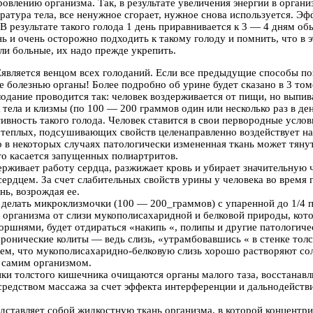
овлению организма. Так, в результате увеличения энергии в орган
ература тела, все ненужное сгорает, нужное снова используется. Э
 В результате такого голода 1 день приравнивается к 3 — 4 дням 
ь и очень осторожно подходить к такому голоду и помнить, что в э
ли больные, их надо прежде укрепить.
Е
является венцом всех голоданий. Если все предыдущие способы по
 болезнью органы! Более подробно об урине будет сказано в 3 том
одание проводится так: человек воздерживается от пищи, но вып
 тела и клизмы (по 100 — 200 граммов один или несколько раз в де
ность такого голода. Человек ставится в свои первородные условия,
 теплых, подсушивающих свойств целенаправленно воздействует на в
о в некоторых случаях патологически измененная ткань может тяну
о касается запущенных полиартритов.
рживает работу сердца, разжижает кровь и убирает значительную ч
ердцем. За счет слабительных свойств урины у человека во время 
нь, возрождая ее.
 делать микроклизмочки (100 — 200_граммов) с упаренной до 1/4 
организма от слизи мукополисахаридной и белковой природы, кото
горшнями, будет отдираться «накипь «, полипы и другие патологич
ронические колиты — ведь слизь, «утрамбовавшись « в стенке толс
аем, что мукополисахаридно-белковую слизь хорошо растворяют со
 самим организмом.
нки толстого кишечника очищаются органы малого таза, восстанавл
средством массажа за счет эффекта интерференции и дальнодейст
едставляет собой жидкостную ткань организма, в которой концентр