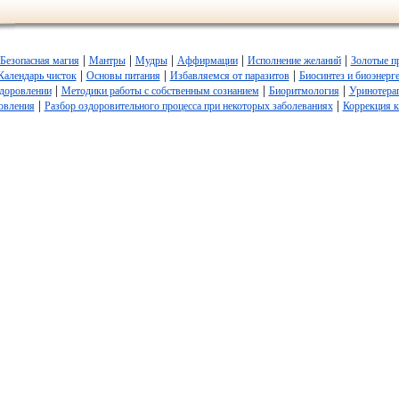
|
|
|
|
|
Безопасная магия
Мантры
Мудры
Аффирмации
Исполнение желаний
Золотые п
|
|
|
Календарь чисток
Основы питания
Избавляемся от паразитов
Биосинтез и биоэнерг
|
|
|
здоровлении
Методики работы с собственным сознанием
Биоритмология
Уринотера
|
|
овления
Разбор оздоровительного процесса при некоторых заболеваниях
Коррекция 