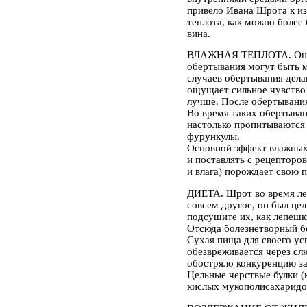
привело Ивана Шрота к из
теплота, как можно более
вина.
ВЛАЖНАЯ ТЕПЛОТА. Она до
обертывания могут быть 
случаев обертывания дела
ощущает сильное чувство 
лучше. После обертывания
Во время таких обертыван
настолько пропитываются 
фурункулы.
Основной эффект влажных 
и поставлять с рецепторо
и влага) порождает свою 
ДИЕТА. Шрот во время леч
совсем другое, он был це
подсушите их, как лепешк
Отсюда болезнетворный бе
Сухая пища для своего ус
обезвреживается через сл
обостряло конкуренцию з
Цельные черствые булки (
кислых мукополисахаридов