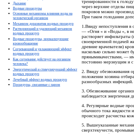
тренированности к голоду
Дыхание
через верхние отделы пищ
Водные процедуры
покровов можно производи
Основные механизмы влияния воды на
При таком голодании доп
человеческий организм
Механизм доразвития водных процедур
1.Ввиду непоступления в
Растворяющий и удаляющий механизм
— «Огня « и «Воды «, в н
водных процедур
растворяет инфильтраты (
Водные процедуры, нормализующие
своевременной подачей жи
кровообращение
древние врачеватели) кров
Согревающий и увлажняющий эффект
насколько сильно может б
водных процедур
прянымикачествами, — им
Как согревание действует на организм
постоянно мерзнущим и с
человека?
Энергетический и стимулирующий эффект
2. Ввиду обезвоживания о
водных процедур
положении хозяина отбира
Лечебный эффект водных процедур
разнообразных инфекций.
Процедуры, связанные с паром
3. Обезвоживание организ
наблюдается энергичная д
4. Регулярные водные про
обычного тока жидкости и
происходит расчистка кож
5. Вышеуказанные механи
сверхтекучести, промывае