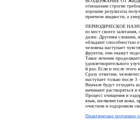
ВОЗДЕРЖАНИЕ ОТ ЖИДКОСТИ
отношении строгие требова
хорошие результаты получ
приемом жидкости, а умер
ПЕРИОДИЧЕСКОЕ НАЗНАЧЕН
из мест своего залегания
далее. Другими словами, н
обладают способностью от
человека наступает чувст
фруктов, они окажут подо
Такое лечение продолжаетс
удовлетворительного улучш
й раз. Если и после этого
Сразу отметим, человечес
наступает только после 3
Вначале будут отходить шл
начинают растворяться и 
Процесс очищения и оздоро
язык, шелковистая кожа, п
очистили и оздоровили сво
Практическое поэтапное 