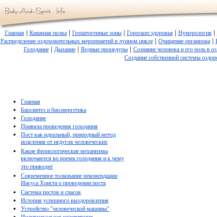
|
|
|
|
|
Главная
Книжная полка
Геопатогенные зоны
Гороскоп здоровья
Нумерология
|
|
Распределение оздоровительных мероприятий в лунном цикле
Очищение организма
|
|
|
Голодание
Дыхание
Водные процедуры
Сознание человека и его роль в о
Создание собственной системы оздор
Главная
Биосинтез и биоэнергетика
Голодание
Правила проведения голодания
Пост как идеальный, природный метод
исцеления от недугов человеческих
Какие физиологические механизмы
включаются во время голодания и к чему
это приводит
Современное толкование рекомендации
Иисуса Христа о проведении поста
Система постов и спасов
История успешного выздоровления
Устройство "человеческой машины"
Индивидуальная конституция