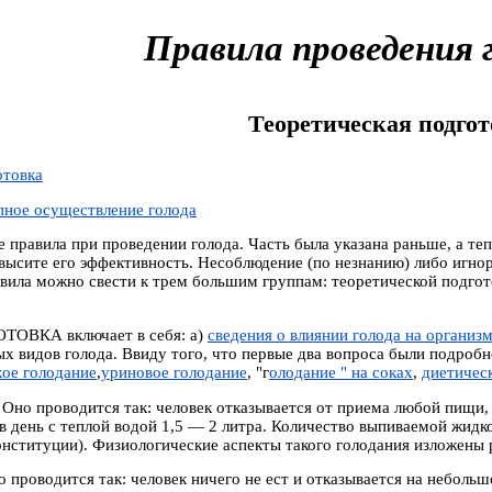
Правила проведения 
Теоретическая подгот
отовка
пное осуществление голода
правила при проведении голода. Часть была указана раньше, а тепе
овысите его эффективность. Несоблюдение (по незнанию) либо игно
авила можно свести к трем большим группам: теоретической подго
ОТОВКА
включает в себя: а)
сведения о влиянии голода на организм
х видов голода. Ввиду того, что первые два вопроса были подробн
хое голодание
,
уриновое голодание
, "г
олодание " на соках
,
диетичес
. Оно проводится так: человек отказывается от приема любой пищи,
 в день с теплой водой 1,5 — 2 литра. Количество выпиваемой жид
конституции). Физиологические аспекты такого голодания изложены 
о проводится так: человек ничего не ест и отказывается на неболь