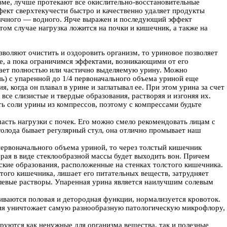
изме, лучше протекают все окислительно-восстановительные
ффект сверхтекучести быстро и качественно удаляет продукты
обычного — водного. Ярче выражен и последующий эффект
том случае нагрузка ложится на почки и кишечник, а также на
зволяют очистить и оздоровить организм, то уриновое позволяет
е, а пока ограничимся эффектами, возникающими от его
ивает полностью или частично выделяемую урину. Можно
нь) с упаренной до 1/4 первоначального объема уриной еще
 когда он плавал в урине и заглатывал ее. При этом урина за счет
се слизистые и твердые образования, растворяя и изгоняя их.
ть соли урины из компрессов, поэтому с компрессами будьте
асть нагрузки с почек. Его можно смело рекомендовать лицам с
голода бывает регулярный стул, она отлично промывает наш
первоначального объема уриной, то через толстый кишечник
рая в виде стеклообразной массы будет выходить вон. Причем
еские образования, расположенные на стенках толстого кишечника.
того кишечника, лишает его питательных веществ, затрудняет
левые растворы. Упаренная урина является наилучшим солевым
иваются половая и детородная функции, нормализуется кровоток.
вия уничтожает самую разнообразную патологическую микрофлору,
ируются как ненужные для организма вещества, так и полезные