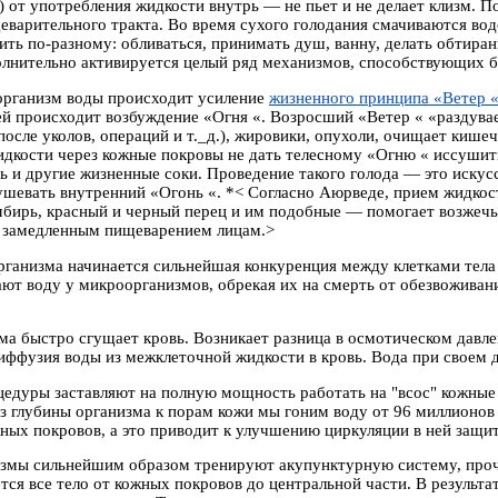
) от употребления жидкости внутрь — не пьет и не делает клизм. 
еварительного тракта. Во время сухого голодания смачиваются во
ть по-разному: обливаться, принимать душ, ванну, делать обтира
олнительно активируется целый ряд механизмов, способствующих 
 организм воды происходит усиление
жизненного принципа «Ветер «
ей происходит возбуждение «Огня «. Возросший «Ветер « «раздувае
после уколов, операций и т._д.), жировики, опухоли, очищает кише
дкости через кожные покровы не дать телесному «Огню « иссушить
ь и другие жизненные соки. Проведение такого голода — это искусс
ушевать внутренний «Огонь «. *< Согласно Аюрведе, прием жидкост
бирь, красный и черный перец и им подобные — помогает возжечь 
 замедленным пищеварением лицам.>
рганизма начинается сильнейшая конкуренция между клетками тела
ют воду у микроорганизмов, обрекая их на смерть от обезвожива
ма быстро сгущает кровь. Возникает разница в осмотическом давле
иффузия воды из межклеточной жидкости в кровь. Вода при своем 
цедуры заставляют на полную мощность работать на "всос" кожны
з глубины организма к порам кожи мы гоним воду от 96 миллионов 
ных покровов, а это приводит к улучшению циркуляции в ней защ
змы сильнейшим образом тренируют акупунктурную систему, прочи
тся все тело от кожных покровов до центральной части. В результа