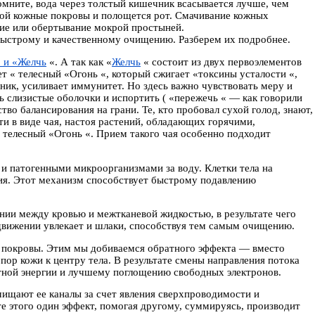
Помните, вода через толстый кишечник всасывается лучше, чем
дой кожные покровы и полощется рот. Смачивание кожных
ние или обертывание мокрой простыней.
быстрому и качественному очищению. Разберем их подробнее.
 и «Желчь
«. А так как «
Желчь
« состоит из двух первоэлементов
т « телесный «Огонь «, который сжигает «токсины усталости «,
чник, усиливает иммунитет. Но здесь важно чувствовать меру и
 слизистые оболочки и испортить ( «пережечь « — как говорили
тво балансирования на грани. Те, кто пробовал сухой голод, знают,
и в виде чая, настоя растений, обладающих горячими,
телесный «Огонь «. Прием такого чая особенно подходит
 и патогенными микроорганизмами за воду. Клетки тела на
ния. Этот механизм способствует быстрому подавлению
нии между кровью и межтканевой жидкостью, в результате чего
движении увлекает и шлаки, способствуя тем самым очищению.
е покровы. Этим мы добиваемся обратного эффекта — вместо
пор кожи к центру тела. В результате смены направления потока
итной энергии и лучшему поглощению свободных электронов.
щают ее каналы за счет явления сверхпроводимости и
те этого один эффект, помогая другому, суммируясь, производит