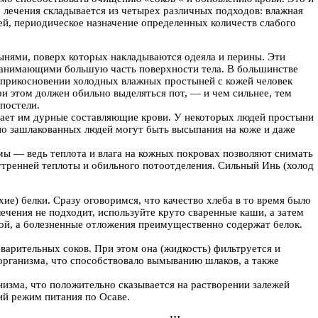
лечения складывается из четырех различных подходов: влажная
ей, периодическое назначение определенных количеств слабого
ми, поверх которых накладываются одеяла и перины. Эти
 занимающими большую часть поверхности тела. В большинстве
соприкосновении холодных влажных простыней с кожей человек
и этом должен обильно выделяться пот, — и чем сильнее, тем
постели.
тдает им дурные составляющие крови. У некоторых людей простыни
но зашлакованных людей могут быть высыпания на коже и даже
ы — ведь теплота и влага на кожных покровах позволяют снимать
нутренней теплоты и обильного потоотделения. Сильный Инь (холод
) белки. Сразу оговоримся, что качество хлеба в то время было
ечения не подходит, используйте круто сваренные каши, а затем
вой, а болезненные отложения преимущественно содержат белок.
варительных соков. При этом она (жидкость) фильтруется и
организма, что способствовало вымыванию шлаков, а также
изма, что положительно сказывается на растворении залежей
ий режим питания по Осаве.