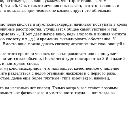
 поэтому здесь лишь укажем, что Шрот ставил в этом
, 5 дней. Опыт такого лечения показывает, что это излишне, и
о, в остальные дни человек не компенсирует это обильным
евая кислота и мукополисахариды начинают поступать в кровь
азличные расстройства, ухудшается общее самочувствие и так
рмозах «, Шрот дает легкое вино, ведь алкоголь и винная кислота
ю кислоту и т._д.) и временно ликвидировать обострение. У
е. Вместо вина можно давать свежеприготовленные соки овощей и
ение этого времени человек не выздоравливает или не получает
питается как обычно. После чего курс повторяют во 2-й и даже 3-
ь и повторяют снова.
 и мукополисахаридов, что настоящее, качественное очищение
йте разделаться с недомоганиями наскоком и с первого раза.
стые, далее еще более плотные (типа корочек) и, наконец,
 на несколько лет вперед. Только когда у вас станет розовым
омимость от физического и умственного труда — вот тогда вы