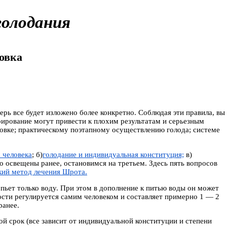
голодания
овка
рь все будет изложено более конкретно. Соблюдая эти правила, вы
рирование могут привести к плохим результатам и серьезным
товке; практическому поэтапному осуществлению голода; системе
 человека
; б)
голодание и индивидуальная конституция;
в)
о освещены ранее, остановимся на третьем. Здесь пять вопросов
кий метод лечения Шрота.
 пьет только воду. При этом в дополнение к питью воды он может
кости регулируется самим человеком и составляет примерно 1 — 2
ранее.
шой срок (все зависит от индивидуальной конституции и степени