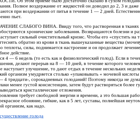
. Об этом приеме было достаточно сказано в сухом голодании,
ния. Полное воздержание от жидкостей он доводил до 2, 3 и даже 4
аются при воздержании от питья в течение 1 — 2 дней. Естественн
енно пьет.
ИЕ СЛАБОГО ВИНА. Ввиду того, что растворенная в тканях моч
, обостряются хронические заболевания. Возвращаются болезни и р
аступает сильный очистительный кризис. Чтобы его «спустить на то
теснять обратно из крови в ткань вышеуказанные вещества (мочеву
во теплоты, силы, поднимается настроение и он продолжает лечени
бное действие.
я 4 — 6 недель (то есть как и физиологический голод). Если в теч
ения, делают перерыв на 8 — 10 дней, в течение которого человек 
 не наступает улучшение, то дают отдых в течение нескольких недел
кий организм умудряется столько «упаковывать « мочевой кислоты
 — 4 тридцати-, сорокадневных голоданий! Поэтому никогда не дума
аки менее густой консистенции, затем будут растворяться более гу
выводиться кристаллические отложения.
вления требует свободной энергии и времени, а это большая работа
рекрасное обоняние, гибкие, как в 5 лет, суставы, полнейшая неут
й организм, как надо.
осуществление голода