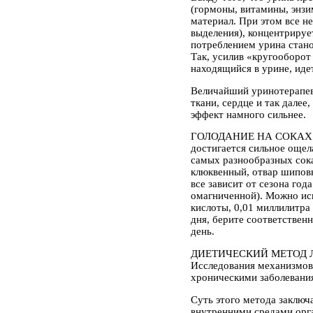
(гормоны, витамины, энзи
материал. При этом все н
выделения), концентрируе
потреблением урина стано
Так, усилив «кругооборот
находящийся в урине, иде
Величайший уринотерапевт
ткани, сердце и так далее
эффект намного сильнее.
ГОЛОДАНИЕ НА СОКАХ
достигается сильное ощел
самых разнообразных сока
клюквенный, отвар шиповн
все зависит от сезона год
омагниченной). Можно исп
кислоты, 0,01 миллилитра 
дня, берите соответственн
день.
ДИЕТИЧЕСКИЙ МЕТОД 
Исследования механизмов
хроническими заболевани
Суть этого метода заключ
внутренними средами орг