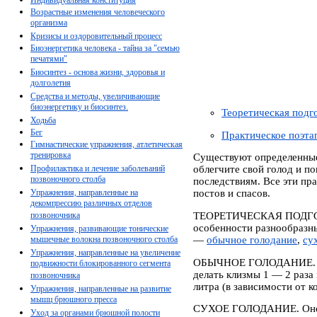
Возрастные изменения человеческого
организма
Кризисы и оздоровительный процесс
Биоэнергетика человека - тайна за "семью
печатями"
Биосинтез - основа жизни, здоровья и
долголетия
Средства и методы, увеличивающие
биоэнергетику и биосинтез.
Теоретическая подг
Ходьба
Бег
Практическое поэта
Гимнастические упражнения, атлетическая
тренировка
Существуют определенные 
Профилактика и лечение заболеваний
облегчите свой голод и п
позвоночного столба
последствиям. Все эти пр
Упражнения, направленные на
постов и спасов.
декомпрессию различных отделов
позвоночника
ТЕОРЕТИЧЕСКАЯ ПОДГ
особенности разнообразны
Упражнения, развивающие тонические
мышечные волокна позвоночного столба
—
обычное голодание
,
су
Упражнения, направленные на увеличение
ОБЫЧНОЕ ГОЛОДАНИЕ
подвижности блокированного сегмента
делать клизмы 1 — 2 раза
позвоночника
литра (в зависимости от 
Упражнения, направленные на развитие
мышц брюшного пресса
СУХОЕ ГОЛОДАНИЕ
. Он
Уход за органами брюшной полости