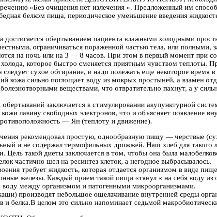
речению «Без очищения нет излечения «. Предложенный им способ 
 бедная белком пища, периодическое уменьшение введения жидкост
стигается обертыванием пациента влажными холодными простыня
местными, ограничиваться пораженной частью тела, или полными,
ются на ночь или на 3 — 8 часов. При этом в первый момент при 
холода, которое быстро сменяется приятным чувством теплоты. Пр
 следует сухое обтирание, и надо полежать еще некоторое время в 
ий кожа сильно поглощает воду из мокрых простыней, а взамен о
болезнотворными веществами, что отвратительно пахнут, а у силь
обертываний заключается в стимулировании акупунктурной систем
в кожи лавину свободных электронов, что и объясняет появление в
противоположность — Ян (теплоту и движение).
ения рекомендовал простую, однообразную пищу — черствые (сухие
льный и не содержал термофильных дрожжей. Наш хлеб для такого л
и. Цель такой диеты заключается в том, чтобы она была малобелко
лок частично шел на ресинтез клеток, а негодное выбрасывалось.
воения требует жидкость, которая отдается организмом в виде пище
юнные железы. Каждый прием такой пищи «тянул « на себя воду из 
а воду между организмом и патогенными микроорганизмами.
каши) производят небольшое ощелачивание внутренней среды орган
 и белка.В целом это сильно напоминает седьмой макробиотическ