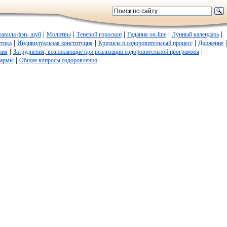
|
|
|
|
|
равила фэн- шуй
Молитвы
Теневой гороскоп
Гадания on-line
Лунный календарь
|
|
|
|
етика
Индивидуальная конституция
Кризисы и оздоровительный процесс
Движение
|
|
пия
Затруднения, возникающие при реализации оздоровительной программы
|
кармы
Общие вопросы оздоровления