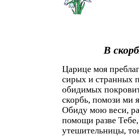
В скор
Царице моя преблаг
сирых и странных п
обидимых покровит
скорбь, помози ми 
Обиду мою веси, ра
помощи разве Тебе,
утешительницы, ток