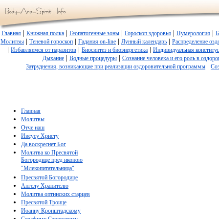
|
|
|
|
|
Главная
Книжная полка
Геопатогенные зоны
Гороскоп здоровья
Нумерология
Б
|
|
|
|
Молитвы
Теневой гороскоп
Гадания on-line
Лунный календарь
Распределение озд
|
|
|
Избавляемся от паразитов
Биосинтез и биоэнергетика
Индивидуальная конститу
|
|
Дыхание
Водные процедуры
Сознание человека и его роль в оздор
|
Затруднения, возникающие при реализации оздоровительной программы
Соз
Главная
Молитвы
Отче наш
Иисусу Христу
Да воскреснет Бог
Молитва ко Пресвятой
Богородице пред иконою
"Млекопитательница"
Пресвятой Богородице
Ангелу Хранителю
Молитва оптинских старцев
Пресвятой Троице
Иоанну Кронштадскому
Серафиму Саровскому