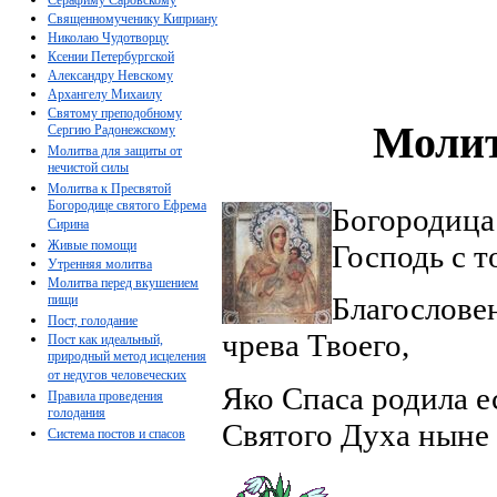
Священномученику Киприану
Николаю Чудотворцу
Ксении Петербургской
Александру Невскому
Архангелу Михаилу
Святому преподобному
Молит
Сергию Радонежскому
Молитва для защиты от
нечистой силы
Молитва к Пресвятой
Богородице святого Ефрема
Богородица
Сирина
Живые помощи
Господь с т
Утренняя молитва
Молитва перед вкушением
Благослове
пищи
Пост, голодание
чрева Твоего,
Пост как идеальный,
природный метод исцеления
от недугов человеческих
Яко Спаса родила е
Правила проведения
голодания
Святого Духа ныне 
Система постов и спасов