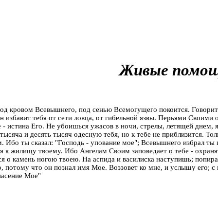
Живые помо
д кровом Всевышнего, под сенью Всемогущего покоится. Говорит 
н избавит тебя от сети ловца, от гибельной язвы. Перьями Своими 
 - истина Его. Не убоишься ужасов в ночи, стрелы, летящей днем, 
 тысяча и десять тысяч одесную тебя, но к тебе не приблизится. Т
. Ибо ты сказал: "Господь - упование мое"; Всевышнего избрал ты 
я к жилищу твоему. Ибо Ангелам Своим заповедает о тебе - охранять
я о камень ногою твоею. На аспида и василиска наступишь; попират
, потому что он познал имя Мое. Воззовет ко мне, и услышу его; с 
а­сение Мое"