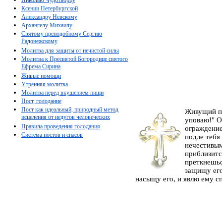
Ксении Петербургской
Александру Невскому
Архангелу Михаилу
Святому преподобному Сергию
Радонежскому
Молитва для защиты от нечистой силы
Молитва к Пресвятой Богородице святого
Ефрема Сирина
Живые помощи
Утренняя молитва
Молитва перед вкушением пищи
Пост, голодание
Пост как идеальный, природный метод
Живущий по
исцеления от недугов человеческих
уповаю!" О
Правила проведения голодания
ограждение
Система постов и спасов
подле тебя
нечестивым
приблизитс
преткнешьс
защищу его
насыщу его, и явлю ему сп