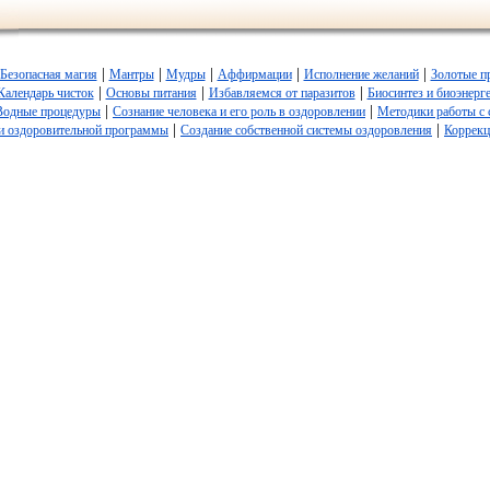
|
|
|
|
|
Безопасная магия
Мантры
Мудры
Аффирмации
Исполнение желаний
Золотые п
|
|
|
Календарь чисток
Основы питания
Избавляемся от паразитов
Биосинтез и биоэнерг
|
|
Водные процедуры
Сознание человека и его роль в оздоровлении
Методики работы с 
|
|
ии оздоровительной программы
Создание собственной системы оздоровления
Коррекц