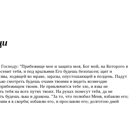
щи
Господу: "Прибежище мое и защита моя, Бог мой, на Которого я
осенит тебя, и под крыльями Его будешь безопасен; щит и
язвы, ходящей во мраке, заразы, опустошающей в полдень. Падут
олько смотреть будешь очами твоими и видеть возмездие
прибежищем твоим. Не приключится тебе зло, и язва не
 тебя на всех путях твоих. На руках понесут тебя, да не
ь будешь льва и дракона. "За то, что полюбил Меня, избавлю его;
ним я в скорби; избавлю его, и прославлю его; долготою дней