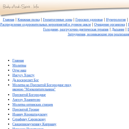
|
|
|
|
|
Главная
Книжная полка
Геопатогенные зоны
Гороскоп здоровья
Нумерология
|
|
Распределение оздоровительных мероприятий в лунном цикле
Очищение организма
|
|
Голодание, разгрузочно-диетическая терапия
Дыхание
Затруднения, возникающие при реализац
Главная
Молитвы
Отче наш
Иисусу Христу
Да воскреснет Бог
Молитва ко Пресвятой Богородице пред
иконою "Млекопитательница"
Пресвятой Богородице
Ангелу Хранителю
Молитва оптинских старцев
Пресвятой Троице
Иоанну Кронштадскому
Серафиму Саровскому
Священномученику Киприану
Николаю Чудотворцу