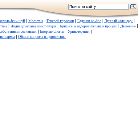
|
|
|
|
|
равила фэн- шуй
Молитвы
Теневой гороскоп
Гадания on-line
Лунный календарь
|
|
|
|
етика
Индивидуальная конституция
Кризисы и оздоровительный процесс
Движение
|
|
|
собственным сознанием
Биоритмология
Уринотерапия
|
ия кармы
Общие вопросы оздоровления