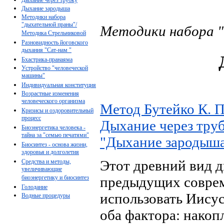
Дыхание зародыша
Методики набора
"дыхательной праны"/
Методики набора 
Методика Стрельниковой
Разновидность йоговского
дыхания "Сат-нам "
Бхастрика-пранаяма
Устройство "человеческой
машины"
Индивидуальная конституция
Возрастные изменения
человеческого организма
Метод Бутейко К. П
Кризисы и оздоровительный
процесс
Дыхание через тру
Биоэнергетика человека -
тайна за "семью печатями"
"Дыхание зародыша
Биосинтез - основа жизни,
здоровья и долголетия
Этот древний вид 
Средства и методы,
увеличивающие
биоэнергетику и биосинтез
предыдущих соврем
Голодание
использовать Иисус
Водные процедуры
оба фактора: накоп