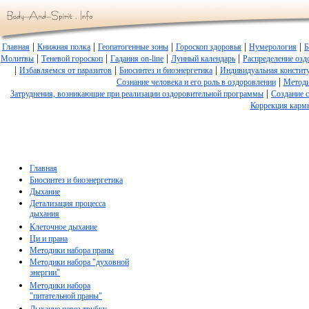
|
|
|
|
|
Главная
Книжная полка
Геопатогенные зоны
Гороскоп здоровья
Нумерология
Б
|
|
|
|
Молитвы
Теневой гороскоп
Гадания on-line
Лунный календарь
Распределение озд
|
|
|
Избавляемся от паразитов
Биосинтез и биоэнергетика
Индивидуальная констит
|
Сознание человека и его роль в оздоровлении
Методи
|
Затруднения, возникающие при реализации оздоровительной программы
Создание 
Коррекция карм
Главная
Биосинтез и биоэнергетика
Дыхание
Детализация процесса
дыхания
Клеточное дыхание
Ци и прана
Методики набора праны
Методики набора "духовной
энергии"
Методики набора
"питательной праны"
Дыхание через трубку