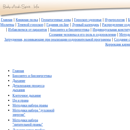
|
|
|
|
|
Главная
Книжная полка
Геопатогенные зоны
Гороскоп здоровья
Нумерология
Б
|
|
|
|
Молитвы
Теневой гороскоп
Гадания on-line
Лунный календарь
Распределение озд
|
|
|
Избавляемся от паразитов
Биосинтез и биоэнергетика
Индивидуальная констит
|
Сознание человека и его роль в оздоровлении
Методи
|
Затруднения, возникающие при реализации оздоровительной программы
Создание 
Коррекция карм
Главная
Биосинтез и биоэнергетика
Дыхание
Детализация процесса
дыхания
Клеточное дыхание
Ци и прана
Методики набора праны
Методики набора "духовной
энергии"
Методики набора
"питательной праны"
Дыхание через трубку