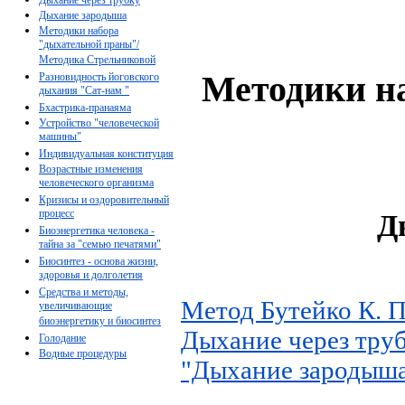
Дыхание зародыша
Методики набора
"дыхательной праны"/
Методика Стрельниковой
Методики н
Разновидность йоговского
дыхания "Сат-нам "
Бхастрика-пранаяма
Устройство "человеческой
машины"
Индивидуальная конституция
Возрастные изменения
человеческого организма
Кризисы и оздоровительный
процесс
Д
Биоэнергетика человека -
тайна за "семью печатями"
Биосинтез - основа жизни,
здоровья и долголетия
Средства и методы,
Метод Бутейко К. П
увеличивающие
биоэнергетику и биосинтез
Дыхание через тру
Голодание
Водные процедуры
"Дыхание зародыша